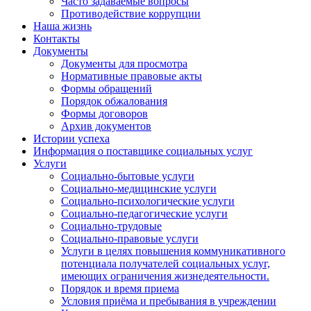
Часто задаваемые вопросы
Противодействие коррупции
Наша жизнь
Контакты
Документы
Документы для просмотра
Нормативные правовые акты
Формы обращений
Порядок обжалования
Формы договоров
Архив документов
Истории успеха
Информация о поставщике социальных услуг
Услуги
Социально-бытовые услуги
Социально-медицинские услуги
Социально-психологические услуги
Социально-педагогические услуги
Социально-трудовые
Социально-правовые услуги
Услуги в целях повышения коммуникативного
потенциала получателей социальных услуг,
имеющих ограничения жизнедеятельности.
Порядок и время приема
Условия приёма и пребывания в учреждении