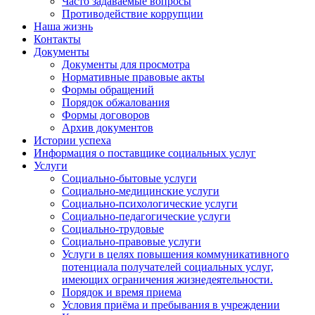
Часто задаваемые вопросы
Противодействие коррупции
Наша жизнь
Контакты
Документы
Документы для просмотра
Нормативные правовые акты
Формы обращений
Порядок обжалования
Формы договоров
Архив документов
Истории успеха
Информация о поставщике социальных услуг
Услуги
Социально-бытовые услуги
Социально-медицинские услуги
Социально-психологические услуги
Социально-педагогические услуги
Социально-трудовые
Социально-правовые услуги
Услуги в целях повышения коммуникативного
потенциала получателей социальных услуг,
имеющих ограничения жизнедеятельности.
Порядок и время приема
Условия приёма и пребывания в учреждении