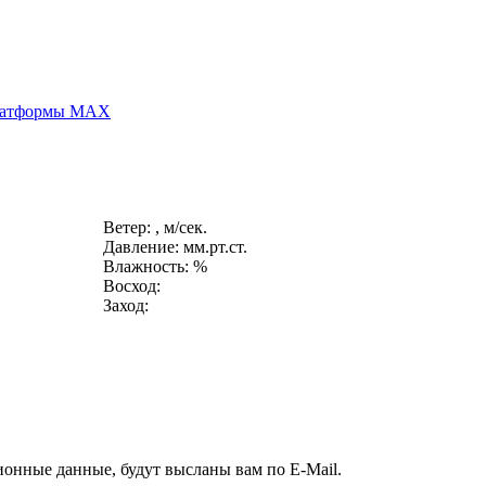
платформы MAX
Ветер: , м/сек.
Давление: мм.рт.ст.
Влажность: %
Восход:
Заход:
ионные данные, будут высланы вам по E-Mail.