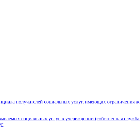
нциала получателей социальных услуг, имеющих ограничения ж
зываемых социальных услуг в учереждении (собственная служба
уг