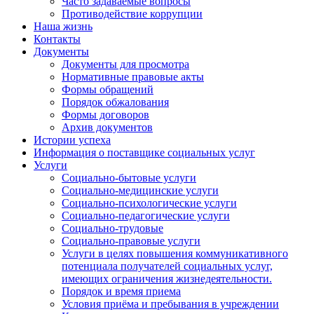
Часто задаваемые вопросы
Противодействие коррупции
Наша жизнь
Контакты
Документы
Документы для просмотра
Нормативные правовые акты
Формы обращений
Порядок обжалования
Формы договоров
Архив документов
Истории успеха
Информация о поставщике социальных услуг
Услуги
Социально-бытовые услуги
Социально-медицинские услуги
Социально-психологические услуги
Социально-педагогические услуги
Социально-трудовые
Социально-правовые услуги
Услуги в целях повышения коммуникативного
потенциала получателей социальных услуг,
имеющих ограничения жизнедеятельности.
Порядок и время приема
Условия приёма и пребывания в учреждении