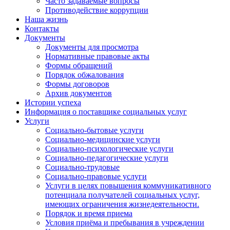
Часто задаваемые вопросы
Противодействие коррупции
Наша жизнь
Контакты
Документы
Документы для просмотра
Нормативные правовые акты
Формы обращений
Порядок обжалования
Формы договоров
Архив документов
Истории успеха
Информация о поставщике социальных услуг
Услуги
Социально-бытовые услуги
Социально-медицинские услуги
Социально-психологические услуги
Социально-педагогические услуги
Социально-трудовые
Социально-правовые услуги
Услуги в целях повышения коммуникативного
потенциала получателей социальных услуг,
имеющих ограничения жизнедеятельности.
Порядок и время приема
Условия приёма и пребывания в учреждении