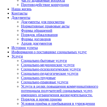
Часто задаваемые вопросы
Противодействие коррупции
Наша жизнь
Контакты
Документы
Документы для просмотра
Нормативные правовые акты
Формы обращений
Порядок обжалования
Формы договоров
Архив документов
Истории успеха
Информация о поставщике социальных услуг
Услуги
Социально-бытовые услуги
Социально-медицинские услуги
Социально-психологические услуги
Социально-педагогические услуги
Социально-трудовые
Социально-правовые услуги
Услуги в целях повышения коммуникативного
потенциала получателей социальных услуг,
имеющих ограничения жизнедеятельности.
Порядок и время приема
Условия приёма и пребывания в учреждении