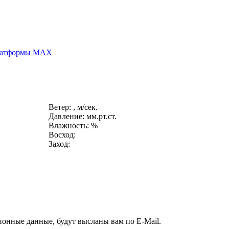
платформы MAX
Ветер: , м/сек.
Давление: мм.рт.ст.
Влажность: %
Восход:
Заход:
ионные данные, будут высланы вам по E-Mail.