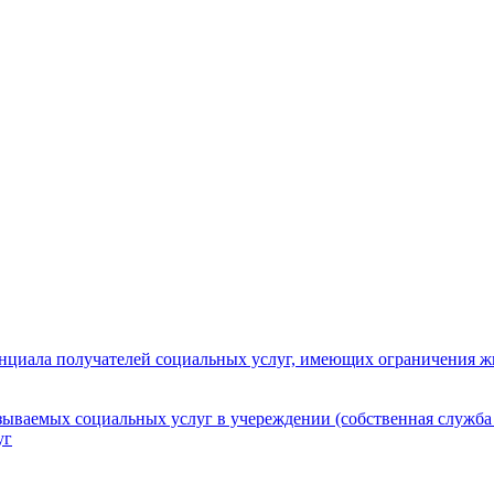
нциала получателей социальных услуг, имеющих ограничения ж
зываемых социальных услуг в учереждении (собственная служба
уг