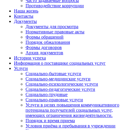
Часто задаваемые вопросы
Противодействие коррупции
Наша жизнь
Контакты
Документы
Документы для просмотра
Нормативные правовые акты
Формы обращений
Порядок обжалования
Формы договоров
Архив документов
Истории успеха
Информация о поставщике социальных услуг
Услуги
Социально-бытовые услуги
Социально-медицинские услуги
Социально-психологические услуги
Социально-педагогические услуги
Социально-трудовые
Социально-правовые услуги
Услуги в целях повышения коммуникативного
потенциала получателей социальных услуг,
имеющих ограничения жизнедеятельности.
Порядок и время приема
Условия приёма и пребывания в учреждении