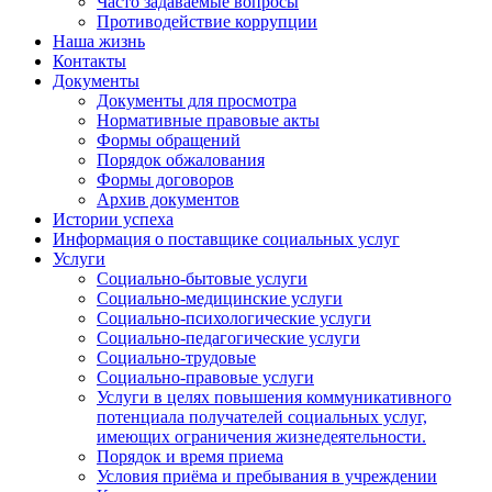
Часто задаваемые вопросы
Противодействие коррупции
Наша жизнь
Контакты
Документы
Документы для просмотра
Нормативные правовые акты
Формы обращений
Порядок обжалования
Формы договоров
Архив документов
Истории успеха
Информация о поставщике социальных услуг
Услуги
Социально-бытовые услуги
Социально-медицинские услуги
Социально-психологические услуги
Социально-педагогические услуги
Социально-трудовые
Социально-правовые услуги
Услуги в целях повышения коммуникативного
потенциала получателей социальных услуг,
имеющих ограничения жизнедеятельности.
Порядок и время приема
Условия приёма и пребывания в учреждении