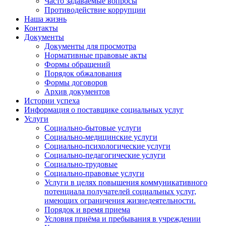
Часто задаваемые вопросы
Противодействие коррупции
Наша жизнь
Контакты
Документы
Документы для просмотра
Нормативные правовые акты
Формы обращений
Порядок обжалования
Формы договоров
Архив документов
Истории успеха
Информация о поставщике социальных услуг
Услуги
Социально-бытовые услуги
Социально-медицинские услуги
Социально-психологические услуги
Социально-педагогические услуги
Социально-трудовые
Социально-правовые услуги
Услуги в целях повышения коммуникативного
потенциала получателей социальных услуг,
имеющих ограничения жизнедеятельности.
Порядок и время приема
Условия приёма и пребывания в учреждении