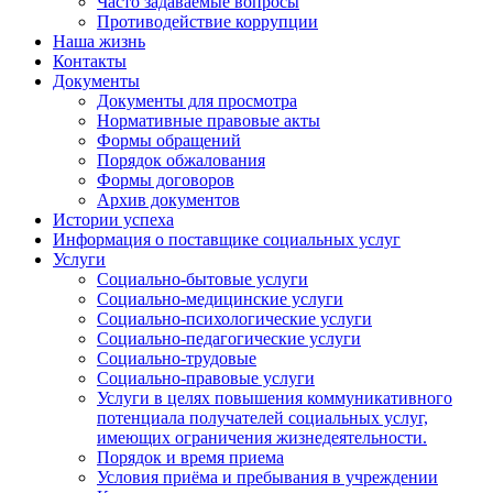
Часто задаваемые вопросы
Противодействие коррупции
Наша жизнь
Контакты
Документы
Документы для просмотра
Нормативные правовые акты
Формы обращений
Порядок обжалования
Формы договоров
Архив документов
Истории успеха
Информация о поставщике социальных услуг
Услуги
Социально-бытовые услуги
Социально-медицинские услуги
Социально-психологические услуги
Социально-педагогические услуги
Социально-трудовые
Социально-правовые услуги
Услуги в целях повышения коммуникативного
потенциала получателей социальных услуг,
имеющих ограничения жизнедеятельности.
Порядок и время приема
Условия приёма и пребывания в учреждении