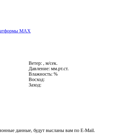
платформы MAX
Ветер: , м/сек.
Давление: мм.рт.ст.
Влажность: %
Восход:
Заход:
ионные данные, будут высланы вам по E-Mail.