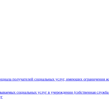
нциала получателей социальных услуг, имеющих ограничения ж
зываемых социальных услуг в учереждении (собственная служба
уг