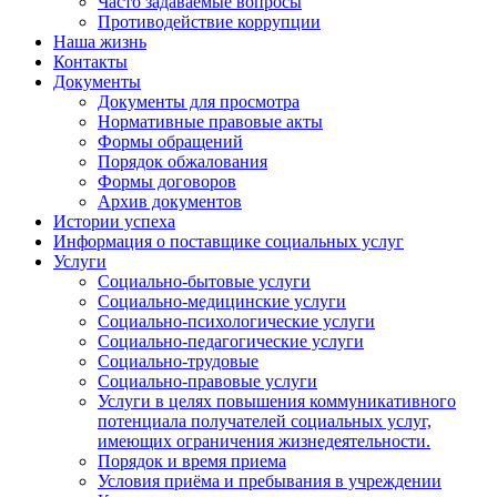
Часто задаваемые вопросы
Противодействие коррупции
Наша жизнь
Контакты
Документы
Документы для просмотра
Нормативные правовые акты
Формы обращений
Порядок обжалования
Формы договоров
Архив документов
Истории успеха
Информация о поставщике социальных услуг
Услуги
Социально-бытовые услуги
Социально-медицинские услуги
Социально-психологические услуги
Социально-педагогические услуги
Социально-трудовые
Социально-правовые услуги
Услуги в целях повышения коммуникативного
потенциала получателей социальных услуг,
имеющих ограничения жизнедеятельности.
Порядок и время приема
Условия приёма и пребывания в учреждении