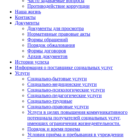
Часто задаваемые вопросы
Противодействие коррупции
Наша жизнь
Контакты
Документы
Документы для просмотра
Нормативные правовые акты
Формы обращений
Порядок обжалования
Формы договоров
Архив документов
Истории успеха
Информация о поставщике социальных услуг
Услуги
Социально-бытовые услуги
Социально-медицинские услуги
Социально-психологические услуги
Социально-педагогические услуги
Социально-трудовые
Социально-правовые услуги
Услуги в целях повышения коммуникативного
потенциала получателей социальных услуг,
имеющих ограничения жизнедеятельности.
Порядок и время приема
Условия приёма и пребывания в учреждении