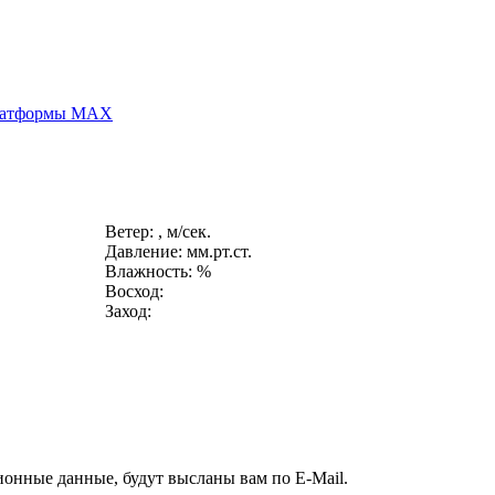
платформы MAX
Ветер: , м/сек.
Давление: мм.рт.ст.
Влажность: %
Восход:
Заход:
ионные данные, будут высланы вам по E-Mail.