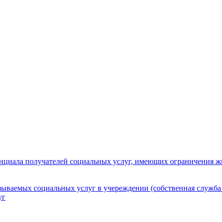
нциала получателей социальных услуг, имеющих ограничения ж
зываемых социальных услуг в учереждении (собственная служба
уг