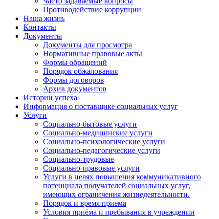
Часто задаваемые вопросы
Противодействие коррупции
Наша жизнь
Контакты
Документы
Документы для просмотра
Нормативные правовые акты
Формы обращений
Порядок обжалования
Формы договоров
Архив документов
Истории успеха
Информация о поставщике социальных услуг
Услуги
Социально-бытовые услуги
Социально-медицинские услуги
Социально-психологические услуги
Социально-педагогические услуги
Социально-трудовые
Социально-правовые услуги
Услуги в целях повышения коммуникативного
потенциала получателей социальных услуг,
имеющих ограничения жизнедеятельности.
Порядок и время приема
Условия приёма и пребывания в учреждении