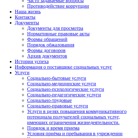
Часто задаваемые вопросы
Противодействие коррупции
Наша жизнь
Контакты
Документы
Документы для просмотра
Нормативные правовые акты
Формы обращений
Порядок обжалования
Формы договоров
Архив документов
Истории успеха
Информация о поставщике социальных услуг
Услуги
Социально-бытовые услуги
Социально-медицинские услуги
Социально-психологические услуги
Социально-педагогические услуги
Социально-трудовые
Социально-правовые услуги
Услуги в целях повышения коммуникативного
потенциала получателей социальных услуг,
имеющих ограничения жизнедеятельности.
Порядок и время приема
Условия приёма и пребывания в учреждении