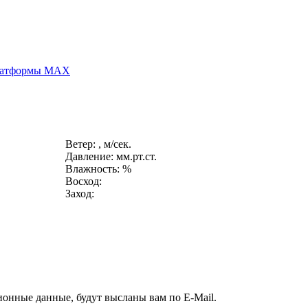
платформы MAX
Ветер: , м/сек.
Давление: мм.рт.ст.
Влажность: %
Восход:
Заход:
ионные данные, будут высланы вам по E-Mail.