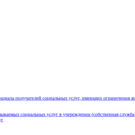
нциала получателей социальных услуг, имеющих ограничения ж
зываемых социальных услуг в учереждении (собственная служба
уг