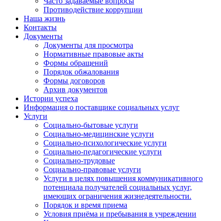
Часто задаваемые вопросы
Противодействие коррупции
Наша жизнь
Контакты
Документы
Документы для просмотра
Нормативные правовые акты
Формы обращений
Порядок обжалования
Формы договоров
Архив документов
Истории успеха
Информация о поставщике социальных услуг
Услуги
Социально-бытовые услуги
Социально-медицинские услуги
Социально-психологические услуги
Социально-педагогические услуги
Социально-трудовые
Социально-правовые услуги
Услуги в целях повышения коммуникативного
потенциала получателей социальных услуг,
имеющих ограничения жизнедеятельности.
Порядок и время приема
Условия приёма и пребывания в учреждении