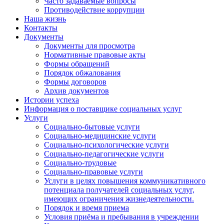
Часто задаваемые вопросы
Противодействие коррупции
Наша жизнь
Контакты
Документы
Документы для просмотра
Нормативные правовые акты
Формы обращений
Порядок обжалования
Формы договоров
Архив документов
Истории успеха
Информация о поставщике социальных услуг
Услуги
Социально-бытовые услуги
Социально-медицинские услуги
Социально-психологические услуги
Социально-педагогические услуги
Социально-трудовые
Социально-правовые услуги
Услуги в целях повышения коммуникативного
потенциала получателей социальных услуг,
имеющих ограничения жизнедеятельности.
Порядок и время приема
Условия приёма и пребывания в учреждении