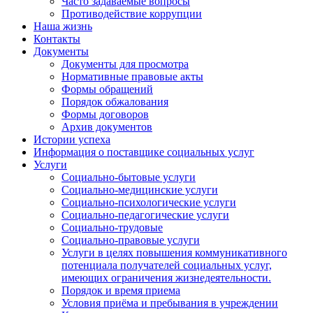
Часто задаваемые вопросы
Противодействие коррупции
Наша жизнь
Контакты
Документы
Документы для просмотра
Нормативные правовые акты
Формы обращений
Порядок обжалования
Формы договоров
Архив документов
Истории успеха
Информация о поставщике социальных услуг
Услуги
Социально-бытовые услуги
Социально-медицинские услуги
Социально-психологические услуги
Социально-педагогические услуги
Социально-трудовые
Социально-правовые услуги
Услуги в целях повышения коммуникативного
потенциала получателей социальных услуг,
имеющих ограничения жизнедеятельности.
Порядок и время приема
Условия приёма и пребывания в учреждении