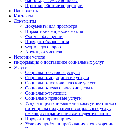
Часто задаваемые вопросы
Противодействие коррупции
Наша жизнь
Контакты
Документы
Документы для просмотра
Нормативные правовые акты
Формы обращений
Порядок обжалования
Формы договоров
Архив документов
Истории успеха
Информация о поставщике социальных услуг
Услуги
Социально-бытовые услуги
Социально-медицинские услуги
Социально-психологические услуги
Социально-педагогические услуги
Социально-трудовые
Социально-правовые услуги
Услуги в целях повышения коммуникативного
потенциала получателей социальных услуг,
имеющих ограничения жизнедеятельности.
Порядок и время приема
Условия приёма и пребывания в учреждении