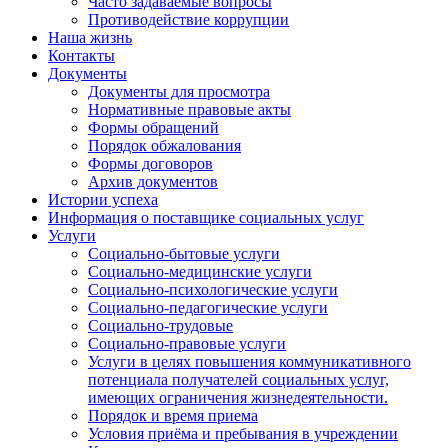
Часто задаваемые вопросы
Противодействие коррупции
Наша жизнь
Контакты
Документы
Документы для просмотра
Нормативные правовые акты
Формы обращений
Порядок обжалования
Формы договоров
Архив документов
Истории успеха
Информация о поставщике социальных услуг
Услуги
Социально-бытовые услуги
Социально-медицинские услуги
Социально-психологические услуги
Социально-педагогические услуги
Социально-трудовые
Социально-правовые услуги
Услуги в целях повышения коммуникативного
потенциала получателей социальных услуг,
имеющих ограничения жизнедеятельности.
Порядок и время приема
Условия приёма и пребывания в учреждении