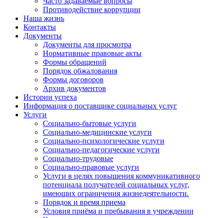
Часто задаваемые вопросы
Противодействие коррупции
Наша жизнь
Контакты
Документы
Документы для просмотра
Нормативные правовые акты
Формы обращений
Порядок обжалования
Формы договоров
Архив документов
Истории успеха
Информация о поставщике социальных услуг
Услуги
Социально-бытовые услуги
Социально-медицинские услуги
Социально-психологические услуги
Социально-педагогические услуги
Социально-трудовые
Социально-правовые услуги
Услуги в целях повышения коммуникативного
потенциала получателей социальных услуг,
имеющих ограничения жизнедеятельности.
Порядок и время приема
Условия приёма и пребывания в учреждении