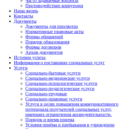
Часто задаваемые вопросы
Противодействие коррупции
Наша жизнь
Контакты
Документы
Документы для просмотра
Нормативные правовые акты
Формы обращений
Порядок обжалования
Формы договоров
Архив документов
Истории успеха
Информация о поставщике социальных услуг
Услуги
Социально-бытовые услуги
Социально-медицинские услуги
Социально-психологические услуги
Социально-педагогические услуги
Социально-трудовые
Социально-правовые услуги
Услуги в целях повышения коммуникативного
потенциала получателей социальных услуг,
имеющих ограничения жизнедеятельности.
Порядок и время приема
Условия приёма и пребывания в учреждении