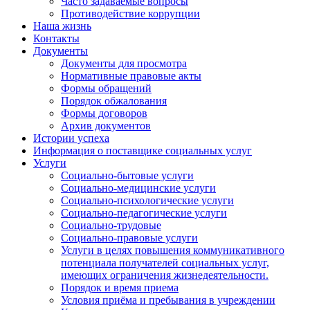
Часто задаваемые вопросы
Противодействие коррупции
Наша жизнь
Контакты
Документы
Документы для просмотра
Нормативные правовые акты
Формы обращений
Порядок обжалования
Формы договоров
Архив документов
Истории успеха
Информация о поставщике социальных услуг
Услуги
Социально-бытовые услуги
Социально-медицинские услуги
Социально-психологические услуги
Социально-педагогические услуги
Социально-трудовые
Социально-правовые услуги
Услуги в целях повышения коммуникативного
потенциала получателей социальных услуг,
имеющих ограничения жизнедеятельности.
Порядок и время приема
Условия приёма и пребывания в учреждении