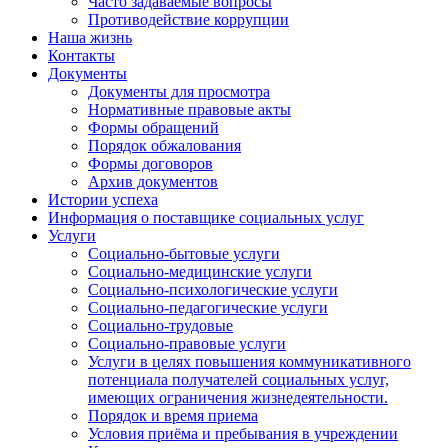
Часто задаваемые вопросы
Противодействие коррупции
Наша жизнь
Контакты
Документы
Документы для просмотра
Нормативные правовые акты
Формы обращений
Порядок обжалования
Формы договоров
Архив документов
Истории успеха
Информация о поставщике социальных услуг
Услуги
Социально-бытовые услуги
Социально-медицинские услуги
Социально-психологические услуги
Социально-педагогические услуги
Социально-трудовые
Социально-правовые услуги
Услуги в целях повышения коммуникативного
потенциала получателей социальных услуг,
имеющих ограничения жизнедеятельности.
Порядок и время приема
Условия приёма и пребывания в учреждении