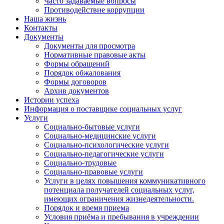
Часто задаваемые вопросы
Противодействие коррупции
Наша жизнь
Контакты
Документы
Документы для просмотра
Нормативные правовые акты
Формы обращений
Порядок обжалования
Формы договоров
Архив документов
Истории успеха
Информация о поставщике социальных услуг
Услуги
Социально-бытовые услуги
Социально-медицинские услуги
Социально-психологические услуги
Социально-педагогические услуги
Социально-трудовые
Социально-правовые услуги
Услуги в целях повышения коммуникативного
потенциала получателей социальных услуг,
имеющих ограничения жизнедеятельности.
Порядок и время приема
Условия приёма и пребывания в учреждении