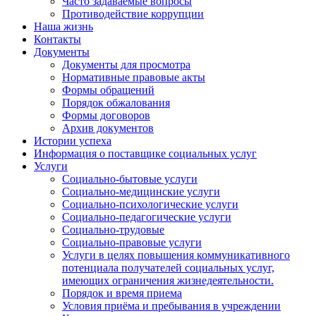
Часто задаваемые вопросы
Противодействие коррупции
Наша жизнь
Контакты
Документы
Документы для просмотра
Нормативные правовые акты
Формы обращений
Порядок обжалования
Формы договоров
Архив документов
Истории успеха
Информация о поставщике социальных услуг
Услуги
Социально-бытовые услуги
Социально-медицинские услуги
Социально-психологические услуги
Социально-педагогические услуги
Социально-трудовые
Социально-правовые услуги
Услуги в целях повышения коммуникативного
потенциала получателей социальных услуг,
имеющих ограничения жизнедеятельности.
Порядок и время приема
Условия приёма и пребывания в учреждении