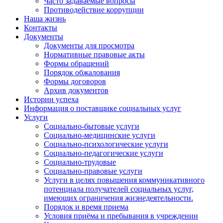
Часто задаваемые вопросы
Противодействие коррупции
Наша жизнь
Контакты
Документы
Документы для просмотра
Нормативные правовые акты
Формы обращений
Порядок обжалования
Формы договоров
Архив документов
Истории успеха
Информация о поставщике социальных услуг
Услуги
Социально-бытовые услуги
Социально-медицинские услуги
Социально-психологические услуги
Социально-педагогические услуги
Социально-трудовые
Социально-правовые услуги
Услуги в целях повышения коммуникативного
потенциала получателей социальных услуг,
имеющих ограничения жизнедеятельности.
Порядок и время приема
Условия приёма и пребывания в учреждении