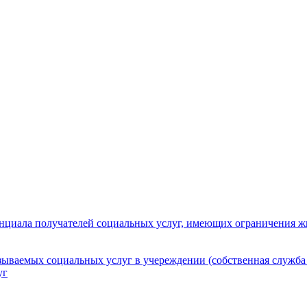
нциала получателей социальных услуг, имеющих ограничения ж
зываемых социальных услуг в учереждении (собственная служба
уг