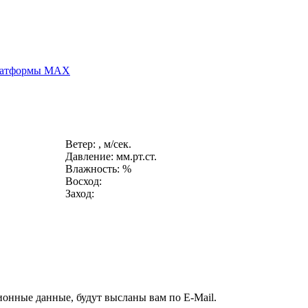
платформы MAX
Ветер: , м/сек.
Давление: мм.рт.ст.
Влажность: %
Восход:
Заход:
ионные данные, будут высланы вам по E-Mail.