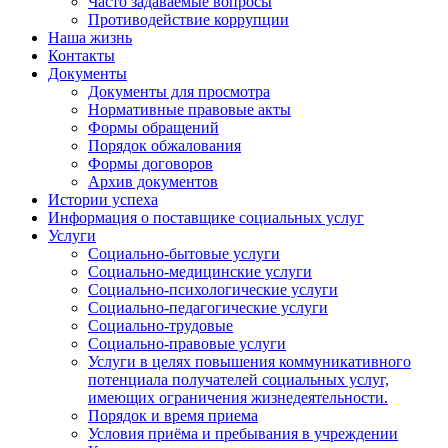
Часто задаваемые вопросы
Противодействие коррупции
Наша жизнь
Контакты
Документы
Документы для просмотра
Нормативные правовые акты
Формы обращений
Порядок обжалования
Формы договоров
Архив документов
Истории успеха
Информация о поставщике социальных услуг
Услуги
Социально-бытовые услуги
Социально-медицинские услуги
Социально-психологические услуги
Социально-педагогические услуги
Социально-трудовые
Социально-правовые услуги
Услуги в целях повышения коммуникативного
потенциала получателей социальных услуг,
имеющих ограничения жизнедеятельности.
Порядок и время приема
Условия приёма и пребывания в учреждении