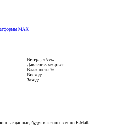
платформы MAX
Ветер: , м/сек.
Давление: мм.рт.ст.
Влажность: %
Восход:
Заход:
ионные данные, будут высланы вам по E-Mail.