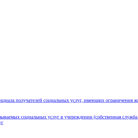
нциала получателей социальных услуг, имеющих ограничения ж
зываемых социальных услуг в учереждении (собственная служба
уг