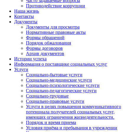
Часто задаваемые вопросы
Противодействие коррупции
Наша жизнь
Контакты
Документы
Документы для просмотра
Нормативные правовые акты
Формы обращений
Порядок обжалования
Формы договоров
Архив документов
Истории успеха
Информация о поставщике социальных услуг
Услуги
Социально-бытовые услуги
Социально-медицинские услуги
Социально-психологические услуги
Социально-педагогические услуги
Социально-трудовые
Социально-правовые услуги
Услуги в целях повышения коммуникативного
потенциала получателей социальных услуг,
имеющих ограничения жизнедеятельности.
Порядок и время приема
Условия приёма и пребывания в учреждении