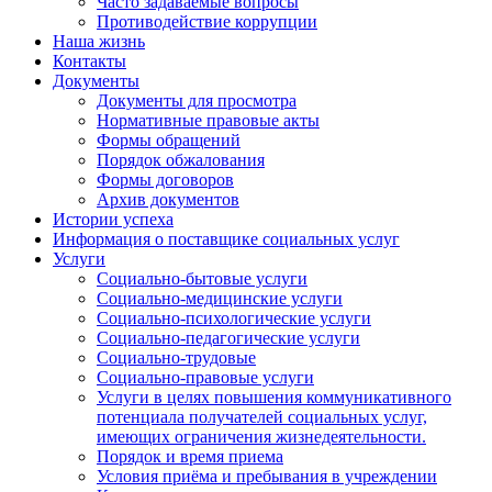
Часто задаваемые вопросы
Противодействие коррупции
Наша жизнь
Контакты
Документы
Документы для просмотра
Нормативные правовые акты
Формы обращений
Порядок обжалования
Формы договоров
Архив документов
Истории успеха
Информация о поставщике социальных услуг
Услуги
Социально-бытовые услуги
Социально-медицинские услуги
Социально-психологические услуги
Социально-педагогические услуги
Социально-трудовые
Социально-правовые услуги
Услуги в целях повышения коммуникативного
потенциала получателей социальных услуг,
имеющих ограничения жизнедеятельности.
Порядок и время приема
Условия приёма и пребывания в учреждении