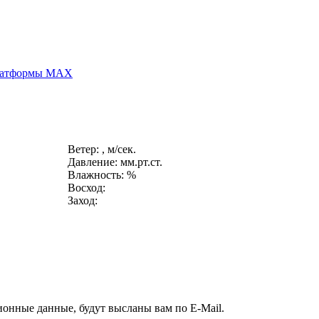
платформы MAX
Ветер: , м/сек.
Давление: мм.рт.ст.
Влажность: %
Восход:
Заход:
ионные данные, будут высланы вам по E-Mail.