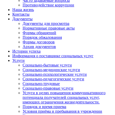
Часто задаваемые вопросы
Противодействие коррупции
Наша жизнь
Контакты
Документы
Документы для просмотра
Нормативные правовые акты
Формы обращений
Порядок обжалования
Формы договоров
Архив документов
Истории успеха
Информация о поставщике социальных услуг
Услуги
Социально-бытовые услуги
Социально-медицинские услуги
Социально-психологические услуги
Социально-педагогические услуги
Социально-трудовые
Социально-правовые услуги
Услуги в целях повышения коммуникативного
потенциала получателей социальных услуг,
имеющих ограничения жизнедеятельности.
Порядок и время приема
Условия приёма и пребывания в учреждении