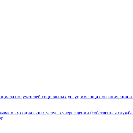
нциала получателей социальных услуг, имеющих ограничения ж
зываемых социальных услуг в учереждении (собственная служба
уг