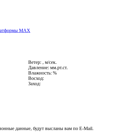
платформы MAX
Ветер: , м/сек.
Давление: мм.рт.ст.
Влажность: %
Восход:
Заход:
ионные данные, будут высланы вам по E-Mail.