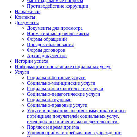
Часто задаваемые вопросы
Противодействие коррупции
Наша жизнь
Контакты
Документы
Документы для просмотра
Нормативные правовые акты
Формы обращений
Порядок обжалования
Формы договоров
Архив документов
Истории успеха
Информация о поставщике социальных услуг
Услуги
Социально-бытовые услуги
Социально-медицинские услуги
Социально-психологические услуги
Социально-педагогические услуги
Социально-трудовые
Социально-правовые услуги
Услуги в целях повышения коммуникативного
потенциала получателей социальных услуг,
имеющих ограничения жизнедеятельности.
Порядок и время приема
Условия приёма и пребывания в учреждении