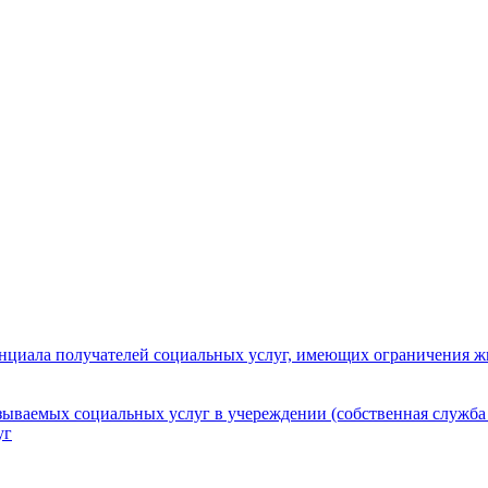
нциала получателей социальных услуг, имеющих ограничения ж
зываемых социальных услуг в учереждении (собственная служба
уг