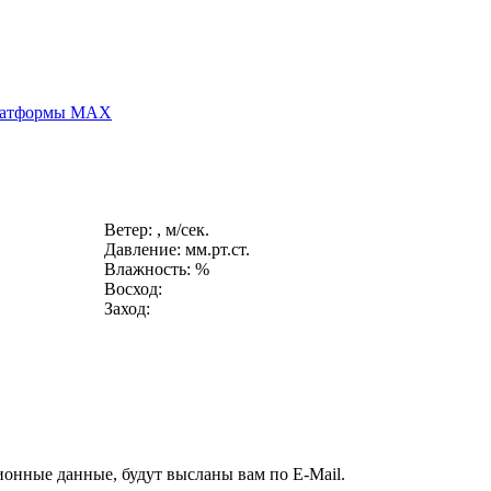
платформы MAX
Ветер: , м/сек.
Давление: мм.рт.ст.
Влажность: %
Восход:
Заход:
ионные данные, будут высланы вам по E-Mail.