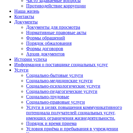
Часто задаваемые вопросы
Противодействие коррупции
Наша жизнь
Контакты
Документы
Документы для просмотра
Нормативные правовые акты
Формы обращений
Порядок обжалования
Формы договоров
Архив документов
Истории успеха
Информация о поставщике социальных услуг
Услуги
Социально-бытовые услуги
Социально-медицинские услуги
Социально-психологические услуги
Социально-педагогические услуги
Социально-трудовые
Социально-правовые услуги
Услуги в целях повышения коммуникативного
потенциала получателей социальных услуг,
имеющих ограничения жизнедеятельности.
Порядок и время приема
Условия приёма и пребывания в учреждении