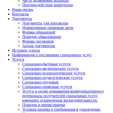
Часто задаваемые вопросы
Противодействие коррупции
Наша жизнь
Контакты
Документы
Документы для просмотра
Нормативные правовые акты
Формы обращений
Порядок обжалования
Формы договоров
Архив документов
Истории успеха
Информация о поставщике социальных услуг
Услуги
Социально-бытовые услуги
Социально-медицинские услуги
Социально-психологические услуги
Социально-педагогические услуги
Социально-трудовые
Социально-правовые услуги
Услуги в целях повышения коммуникативного
потенциала получателей социальных услуг,
имеющих ограничения жизнедеятельности.
Порядок и время приема
Условия приёма и пребывания в учреждении