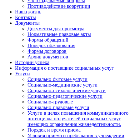
Часто задаваемые вопросы
Противодействие коррупции
Наша жизнь
Контакты
Документы
Документы для просмотра
Нормативные правовые акты
Формы обращений
Порядок обжалования
Формы договоров
Архив документов
Истории успеха
Информация о поставщике социальных услуг
Услуги
Социально-бытовые услуги
Социально-медицинские услуги
Социально-психологические услуги
Социально-педагогические услуги
Социально-трудовые
Социально-правовые услуги
Услуги в целях повышения коммуникативного
потенциала получателей социальных услуг,
имеющих ограничения жизнедеятельности.
Порядок и время приема
Условия приёма и пребывания в учреждении