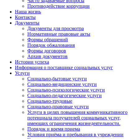
Часто задаваемые вопросы
Противодействие коррупции
Наша жизнь
Контакты
Документы
Документы для просмотра
Нормативные правовые акты
Формы обращений
Порядок обжалования
Формы договоров
Архив документов
Истории успеха
Информация о поставщике социальных услуг
Услуги
Социально-бытовые услуги
Социально-медицинские услуги
Социально-психологические услуги
Социально-педагогические услуги
Социально-трудовые
Социально-правовые услуги
Услуги в целях повышения коммуникативного
потенциала получателей социальных услуг,
имеющих ограничения жизнедеятельности.
Порядок и время приема
Условия приёма и пребывания в учреждении