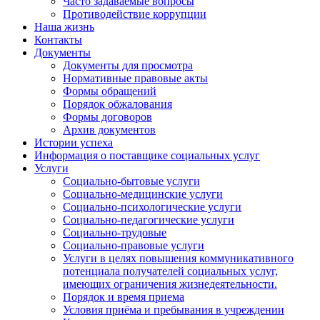
Часто задаваемые вопросы
Противодействие коррупции
Наша жизнь
Контакты
Документы
Документы для просмотра
Нормативные правовые акты
Формы обращений
Порядок обжалования
Формы договоров
Архив документов
Истории успеха
Информация о поставщике социальных услуг
Услуги
Социально-бытовые услуги
Социально-медицинские услуги
Социально-психологические услуги
Социально-педагогические услуги
Социально-трудовые
Социально-правовые услуги
Услуги в целях повышения коммуникативного
потенциала получателей социальных услуг,
имеющих ограничения жизнедеятельности.
Порядок и время приема
Условия приёма и пребывания в учреждении