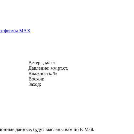
платформы MAX
Ветер: , м/сек.
Давление: мм.рт.ст.
Влажность: %
Восход:
Заход:
ионные данные, будут высланы вам по E-Mail.