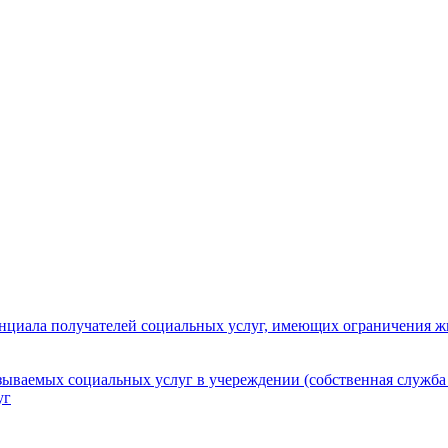
нциала получателей социальных услуг, имеющих ограничения ж
зываемых социальных услуг в учереждении (собственная служба
уг