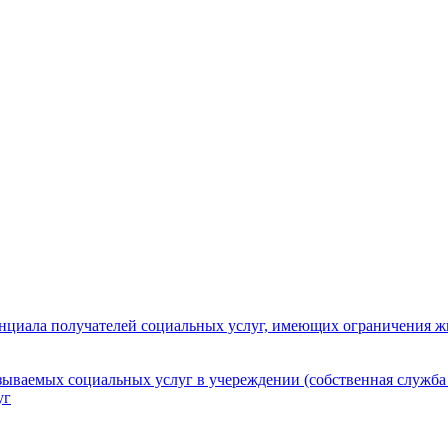
нциала получателей социальных услуг, имеющих ограничения ж
зываемых социальных услуг в учереждении (собственная служба
уг