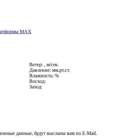
платформы MAX
Ветер: , м/сек.
Давление: мм.рт.ст.
Влажность: %
Восход:
Заход:
ионные данные, будут высланы вам по E-Mail.