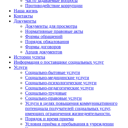
Часто задаваемые вопросы
Противодействие коррупции
Наша жизнь
Контакты
Документы
Документы для просмотра
Нормативные правовые акты
Формы обращений
Порядок обжалования
Формы договоров
Архив документов
Истории успеха
Информация о поставщике социальных услуг
Услуги
Социально-бытовые услуги
Социально-медицинские услуги
Социально-психологические услуги
Социально-педагогические услуги
Социально-трудовые
Социально-правовые услуги
Услуги в целях повышения коммуникативного
потенциала получателей социальных услуг,
имеющих ограничения жизнедеятельности.
Порядок и время приема
Условия приёма и пребывания в учреждении