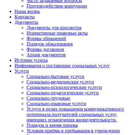
Часто задаваемые вопросы
Противодействие коррупции
Наша жизнь
Контакты
Документы
Документы для просмотра
Нормативные правовые акты
Формы обращений
Порядок обжалования
Формы договоров
Архив документов
Истории успеха
Информация о поставщике социальных услуг
Услуги
Социально-бытовые услуги
Социально-медицинские услуги
Социально-психологические услуги
Социально-педагогические услуги
Социально-трудовые
Социально-правовые услуги
Услуги в целях повышения коммуникативного
потенциала получателей социальных услуг,
имеющих ограничения жизнедеятельности.
Порядок и время приема
Условия приёма и пребывания в учреждении