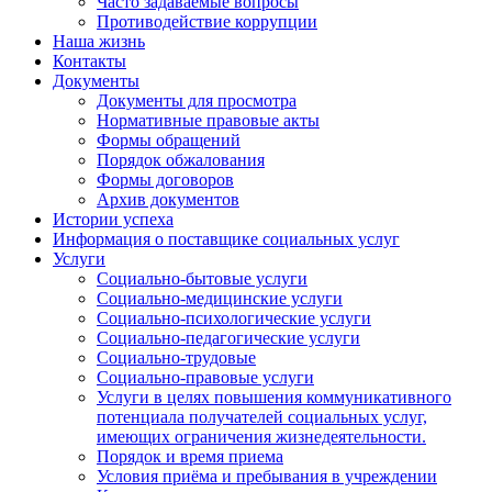
Часто задаваемые вопросы
Противодействие коррупции
Наша жизнь
Контакты
Документы
Документы для просмотра
Нормативные правовые акты
Формы обращений
Порядок обжалования
Формы договоров
Архив документов
Истории успеха
Информация о поставщике социальных услуг
Услуги
Социально-бытовые услуги
Социально-медицинские услуги
Социально-психологические услуги
Социально-педагогические услуги
Социально-трудовые
Социально-правовые услуги
Услуги в целях повышения коммуникативного
потенциала получателей социальных услуг,
имеющих ограничения жизнедеятельности.
Порядок и время приема
Условия приёма и пребывания в учреждении